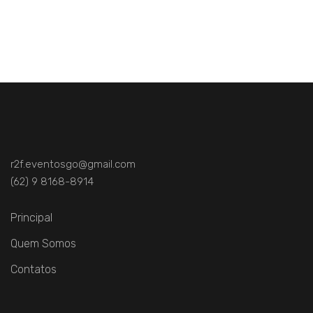
r2f.eventosgo@gmail.com
(62) 9 8168-8914
Principal
Quem Somos
Contatos